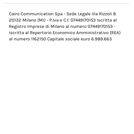
Menu
Cairo Communication Spa - Sede Legale Via Rizzoli 8
20132 Milano (Mi) - P.Iva e C.f. 07449170153 Iscritta al
Pie
Registro Imprese di Milano al numero 07449170153 -
di
Iscritta al Repertorio Economico Amministrativo (REA)
al numero 1162150 Capitale sociale euro 6.989.663
pagina