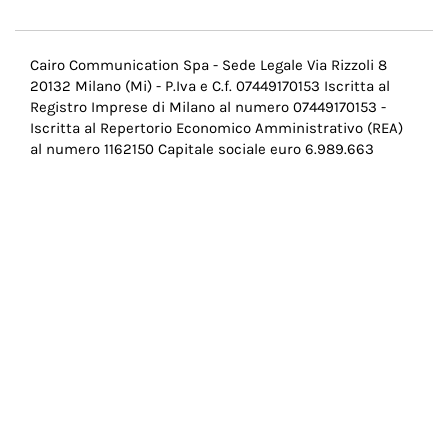
Menu
Cairo Communication Spa - Sede Legale Via Rizzoli 8
20132 Milano (Mi) - P.Iva e C.f. 07449170153 Iscritta al
Pie
Registro Imprese di Milano al numero 07449170153 -
di
Iscritta al Repertorio Economico Amministrativo (REA)
al numero 1162150 Capitale sociale euro 6.989.663
pagina