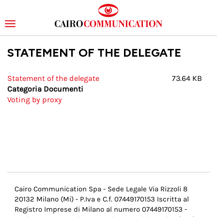
Toggle
navigation
Skip
STATEMENT OF THE DELEGATE
to
main
content
Statement of the delegate
73.64 KB
Categoria Documenti
Voting by proxy
Menu
Cairo Communication Spa - Sede Legale Via Rizzoli 8
20132 Milano (Mi) - P.Iva e C.f. 07449170153 Iscritta al
Pie
Registro Imprese di Milano al numero 07449170153 -