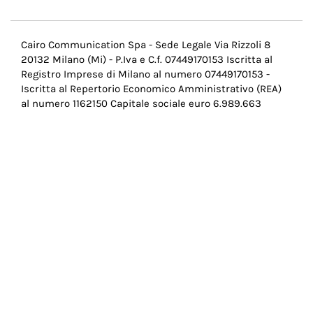
Menu
Cairo Communication Spa - Sede Legale Via Rizzoli 8
20132 Milano (Mi) - P.Iva e C.f. 07449170153 Iscritta al
Pie
Registro Imprese di Milano al numero 07449170153 -
di
Iscritta al Repertorio Economico Amministrativo (REA)
al numero 1162150 Capitale sociale euro 6.989.663
pagina