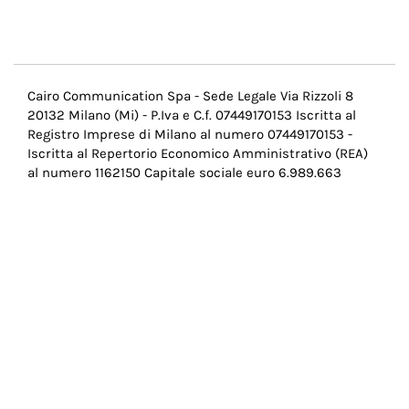
Menu
Cairo Communication Spa - Sede Legale Via Rizzoli 8
20132 Milano (Mi) - P.Iva e C.f. 07449170153 Iscritta al
Pie
Registro Imprese di Milano al numero 07449170153 -
di
Iscritta al Repertorio Economico Amministrativo (REA)
al numero 1162150 Capitale sociale euro 6.989.663
pagina