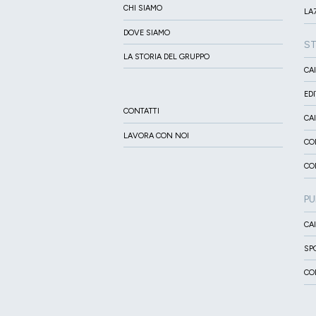
CHI SIAMO
LA7
DOVE SIAMO
S
LA STORIA DEL GRUPPO
CA
ED
CONTATTI
CA
LAVORA CON NOI
CO
CO
PU
CA
SP
CO