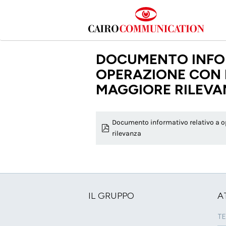
Salta
al
contenuto
principale
DOCUMENTO INFO
OPERAZIONE CON 
MAGGIORE RILEV
Documento informativo relativo a op
rilevanza
IL GRUPPO
A
TE