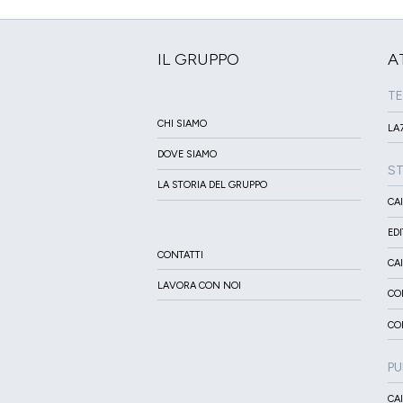
IL GRUPPO
A
TE
CHI SIAMO
LA7
DOVE SIAMO
S
LA STORIA DEL GRUPPO
CA
ED
CONTATTI
CA
LAVORA CON NOI
CO
CO
PU
CA