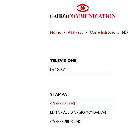
Salta
al
contenuto
principale
Home
Attività
Cairo Editore
Nu
TELEVISIONE
LA7 S.P.A
STAMPA
CAIRO EDITORE
EDITORIALE GIORGIO MONDADORI
CAIRO PUBLISHING