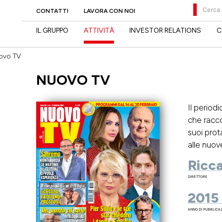
Cerca
CONTATTI
LAVORA CON NOI
IL GRUPPO
ATTIVITÀ
INVESTOR RELATIONS
C
ovo TV
NUOVO TV
Il period
che racco
suoi prot
alle nuove 
Ricca
DIRETTORE
2015
ANNO DI PUBBLICA