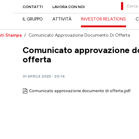
Cerca
CONTATTI
LAVORA CON NOI
IL GRUPPO
ATTIVITÀ
INVESTOR RELATIONS
C
ti Stampa
Comunicato Approvazione Documento Di Offerta
Comunicato approvazione d
offerta
01 APRILE 2025 - 20:14
Comunicato approvazione documento di offerta.pdf