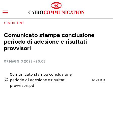
Toggle
navigation
Salta
al
contenuto
Comunicato stampa conclusione
principale
periodo di adesione e risultati
provvisori
07 MAGGIO 2025 - 20:07
Comunicato stampa conclusione
periodo di adesione e risultati
112.71 KB
provvisori.pdf