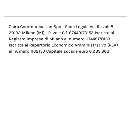
Menu
Cairo Communication Spa - Sede Legale Via Rizzoli 8
20132 Milano (Mi) - P.Iva e C.f. 07449170153 Iscritta al
Pie
Registro Imprese di Milano al numero 07449170153 -
di
Iscritta al Repertorio Economico Amministrativo (REA)
al numero 1162150 Capitale sociale euro 6.989.663
pagina