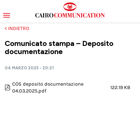
Toggle
navigation
Salta
al
contenuto
Comunicato stampa – Deposito
principale
documentazione
04 MARZO 2025 - 20:21
COS deposito documentazione
122.19 KB
04.03.2025.pdf