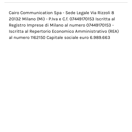
Menu
Cairo Communication Spa - Sede Legale Via Rizzoli 8
20132 Milano (Mi) - P.Iva e C.f. 07449170153 Iscritta al
Pie
Registro Imprese di Milano al numero 07449170153 -
di
Iscritta al Repertorio Economico Amministrativo (REA)
al numero 1162150 Capitale sociale euro 6.989.663
pagina